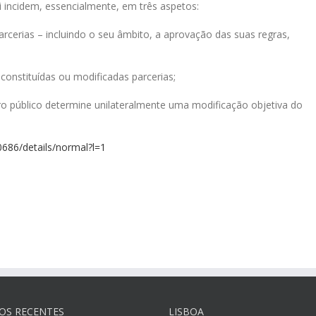
i incidem, essencialmente, em três aspetos:
arcerias – incluindo o seu âmbito, a aprovação das suas regras,
constituídas ou modificadas parcerias;
iro público determine unilateralmente uma modificação objetiva do
0686/details/normal?l=1
OS RECENTES
LISBOA