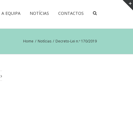
A EQUIPA
NOTÍCIAS
CONTACTOS
Home
/
Notícias
/
Decreto-Lei n.º 170/2019