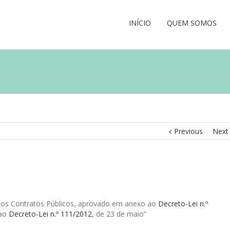
INÍCIO
QUEM SOMOS
Previous
Next
 dos Contratos Públicos, aprovado em anexo ao
Decreto-Lei n.º
 ao
Decreto-Lei n.º 111/2012
, de 23 de maio”