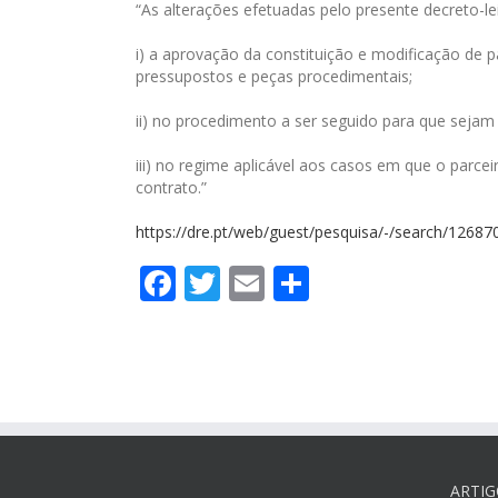
“As alterações efetuadas pelo presente decreto-le
i) a aprovação da constituição e modificação de p
pressupostos e peças procedimentais;
ii) no procedimento a ser seguido para que sejam 
iii) no regime aplicável aos casos em que o parce
contrato.”
https://dre.pt/web/guest/pesquisa/-/search/12687
Facebook
Twitter
Email
Partilhar
ARTIG